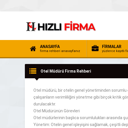
ANASAYFA
FİRMALAR
firma rehberi anasayfanız
yüzlerce kayıtlı f
Otel Müdürü Firma Rehberi
Otel müdürü, bir otelin genel yönetiminden sorumlu 
çalışanların verimliliğini
yönetme
gibi birçok
kritik
göre
durulacaktır
.
Otel Müdürünün Görevleri
Otel müdürlerinin başlıca
sorumlulukları arasında şun
Yönetim: Otelin genel
işleyişini
sağlamak,
çeşitli
dep