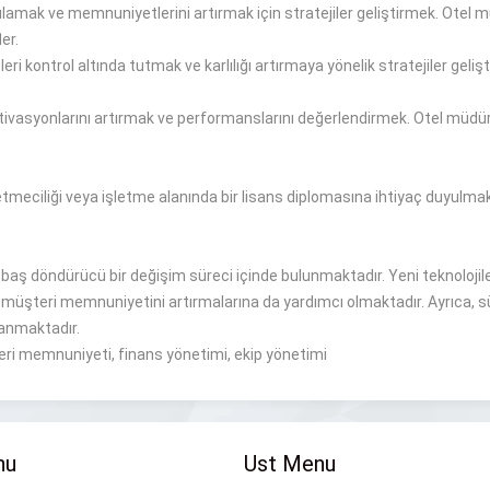
ılamak ve memnuniyetlerini artırmak için stratejiler geliştirmek.
Otel m
ler
.
leri kontrol
altında tutmak
ve karlılığı
artırmaya yönelik
stratejiler geliş
ivasyonlarını artırmak ve performanslarını değerlendirmek.
Otel müdürü
letmeciliği veya işletme alanında
bir
lisans
diplomasına ihtiyaç duyulmak
e
baş döndürücü bir
değişim
süreci içinde bulunmaktadır
.
Yeni teknolojil
 müşteri memnuniyetini artırmalarına da yardımcı olmaktadır.
Ayrıca, s
zanmaktadır
.
eri memnuniyeti, finans yönetimi, ekip yönetimi
nu
Ust Menu