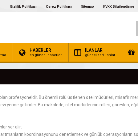
Gizlilik Politikası
Çerez Politikası
Sitemap
KVKK Bilgilendirme
HABERLER
İLANLAR
irma
en güncel haberler
güncel seri ilanlar
olan profesyoneldir.
Bu önemli rolü üstlenen otel
müdürleri, misafir me
vi yerine getirirler.
Bu makalede, otel müdürlerinin rolleri, görevleri, eği
lar yer alır
:
artmanların koordinasyonunu denetlemek
ve
günlük
operasyonların
so