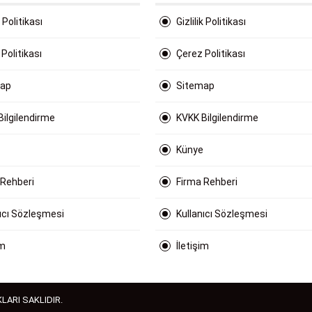
k Politikası
Gizlilik Politikası
Politikası
Çerez Politikası
map
Sitemap
Bilgilendirme
KVKK Bilgilendirme
Künye
 Rehberi
Firma Rehberi
nıcı Sözleşmesi
Kullanıcı Sözleşmesi
im
İletişim
LARI SAKLIDIR.