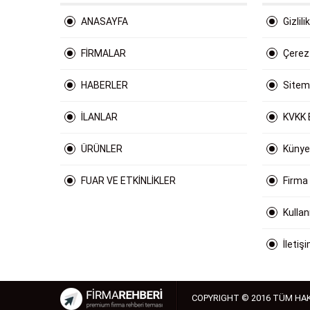
ANASAYFA
Gizlili
FİRMALAR
Çerez 
HABERLER
Site
İLANLAR
KVKK 
ÜRÜNLER
Künye
FUAR VE ETKİNLİKLER
Firma
Kulla
İletiş
COPYRIGHT © 2016 TÜM HAK