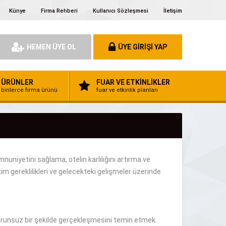
Künye
Firma Rehberi
Kullanıcı Sözleşmesi
İletişim
HEMEN ÜYE OL
ÜYE GİRİŞİ YAP
ÜRÜNLER
FUAR VE ETKİNLİKLER
binlerce firma ürünü
fuar ve etkinlik planları
mnuniyetini
sağlama
, otelin karlılığını
artırma
ve
tim gereklilikleri ve gelecekteki gelişmeler
üzerinde
runsuz bir şekilde
gerçekleşmesini temin etmek
.