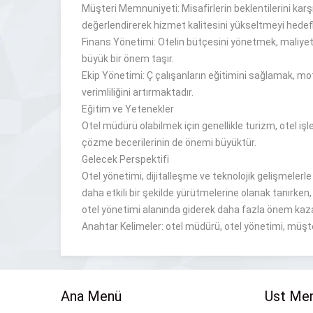
Müşteri Memnuniyeti: Misafirlerin beklentilerini karş
değerlendirerek
hizmet kalitesini
yükseltmeyi hedef
Finans Yönetimi: Otelin bütçesini yönetmek, maliyet
büyük bir önem taşır
.
Ekip Yönetimi:
Ç çalışanların
eğitimini sağlamak, mot
verimliliğini
artırmaktadır
.
Eğitim ve Yetenekler
Otel müdürü olabilmek için genellikle turizm, otel iş
çözme
becerilerinin de önemi büyüktür
.
Gelecek Perspektifi
Otel yönetimi, dijitalleşme ve teknolojik gelişmelerl
daha
etkili bir şekilde yürütmelerine
olanak tanırken,
otel
yönetimi alanında giderek daha fazla önem ka
Anahtar Kelimeler: otel müdürü, otel yönetimi, müşt
Ana Menü
Ust Me