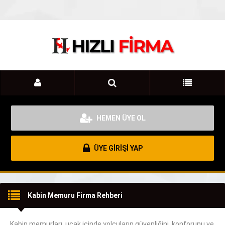
HEMEN ÜYE OL
ÜYE GİRİŞİ YAP
Kabin Memuru Firma Rehberi
Kabin memurları, uçak içinde yolcuların güvenliğini, konforunu ve