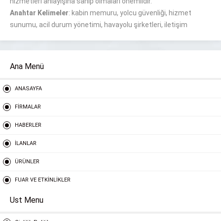
hizmetleri anlayışına sahip olmaları önemlidir.
Anahtar Kelimeler
: kabin memuru, yolcu güvenliği, hizmet
sunumu, acil durum yönetimi, havayolu şirketleri, iletişim
Ana Menü
ANASAYFA
FİRMALAR
HABERLER
İLANLAR
ÜRÜNLER
FUAR VE ETKİNLİKLER
Ust Menu