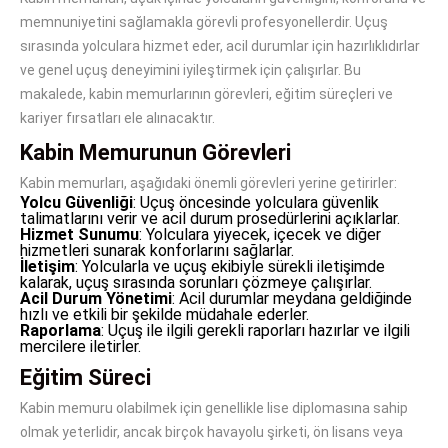
memnuniyetini sağlamakla görevli profesyonellerdir. Uçuş
sırasında yolculara hizmet eder, acil durumlar için hazırlıklıdırlar
ve genel uçuş deneyimini iyileştirmek için çalışırlar. Bu
makalede, kabin memurlarının görevleri, eğitim süreçleri ve
kariyer fırsatları ele alınacaktır.
Kabin Memurunun Görevleri
Kabin memurları, aşağıdaki önemli görevleri yerine getirirler:
Yolcu Güvenliği
: Uçuş öncesinde yolculara güvenlik
talimatlarını verir ve acil durum prosedürlerini açıklarlar.
Hizmet Sunumu
: Yolculara yiyecek, içecek ve diğer
hizmetleri sunarak konforlarını sağlarlar.
İletişim
: Yolcularla ve uçuş ekibiyle sürekli iletişimde
kalarak, uçuş sırasında sorunları çözmeye çalışırlar.
Acil Durum Yönetimi
: Acil durumlar meydana geldiğinde
hızlı ve etkili bir şekilde müdahale ederler.
Raporlama
: Uçuş ile ilgili gerekli raporları hazırlar ve ilgili
mercilere iletirler.
Eğitim Süreci
Kabin memuru olabilmek için genellikle lise diplomasına sahip
olmak yeterlidir, ancak birçok havayolu şirketi, ön lisans veya