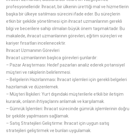
profesyonelleridir
.
İhracat, bir ülkenin ürettiği mal ve hizmetlerin
başka bir ülkeye satılması
sürecini ifade eder
.
Bu
süreçlerin
etkin bir şekilde
yönetilmesi
için
ihracat uzmanlarının
gerekli
bilgi ve becerilere sahip
olmaları büyük önem taşımaktadır
.
Bu
makalede, ihracat uzmanlarının görevleri, eğitim süreçleri ve
kariyer fırsatları
incelenecektir
.
İhracat Uzmanının Görevleri
İhracat uzmanlarının başlıca görevleri şunlardır:
–
Pazar Araştırması: Hedef pazarları analiz ederek potansiyel
müşteri ve
rakiplerin belirlenmesi
.
–
Belgelerin Hazırlanması: İhracat işlemleri için gerekli belgeleri
hazırlamak ve düzenlemek.
–
Müşteri İlişkileri: Yurt dışındaki müşterilerle etkili
bir
iletişim
kurarak, onların ihtiyaçlarını anlamak ve karşılamak.
–
Gümrük İşlemleri: İhracat sürecinde gümrük işlemlerinin doğru
bir şekilde yapılmasını sağlamak.
–
Satış Stratejileri Geliştirme: İhracat için uygun satış
stratejileri geliştirmek ve
bunları
uygulamak.