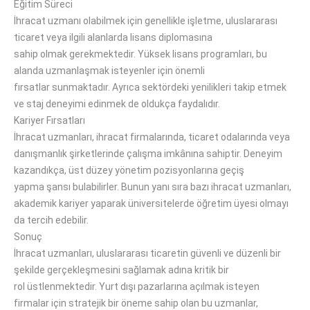
Eğitim Süreci
İhracat uzmanı olabilmek için genellikle işletme, uluslararası
ticaret veya ilgili alanlarda lisans diplomasına
sahip
olmak
gerekmektedir.
Yüksek lisans programları,
bu
alanda
uzmanlaşmak isteyenler için önemli
fırsatlar
sunmaktadır
.
Ayrıca sektördeki
yenilikleri
takip etmek
ve staj deneyimi
edinmek de oldukça faydalıdır
.
Kariyer Fırsatları
İhracat uzmanları, ihracat firmalarında, ticaret odalarında veya
danışmanlık şirketlerinde
çalışma imkânına sahiptir
.
Deneyim
kazandıkça, üst düzey yönetim pozisyonlarına geçiş
yapma
şansı bulabilirler
.
Bunun yanı sıra
bazı ihracat uzmanları,
akademik kariyer yaparak üniversitelerde öğretim
üyesi olmayı
da tercih edebilir
.
Sonuç
İhracat uzmanları, uluslararası ticaretin güvenli ve düzenli bir
şekilde gerçekleşmesini sağlamak
adına
kritik bir
rol
üstlenmektedir
.
Yurt dışı pazarlarına açılmak isteyen
firmalar için stratejik
bir
öneme sahip olan bu uzmanlar,