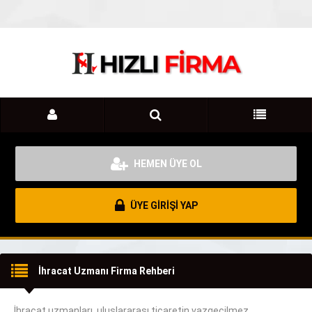
HEMEN ÜYE OL
ÜYE GİRİŞİ YAP
İhracat Uzmanı Firma Rehberi
İhracat uzmanları, uluslararası ticaretin
vazgeçilmez