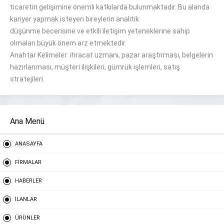
ticaretin
gelişimine önemli katkılarda bulunmaktadır
.
Bu alanda
kariyer yapmak isteyen bireylerin analitik
düşünme
becerisine
ve
etkili
iletişim
yeteneklerine
sahip
olmaları
büyük önem arz etmektedir
.
Anahtar Kelimeler: ihracat uzmanı, pazar araştırması, belgelerin
hazırlanması, müşteri ilişkileri, gümrük işlemleri, satış
stratejileri
.
Ana Menü
ANASAYFA
FİRMALAR
HABERLER
İLANLAR
ÜRÜNLER