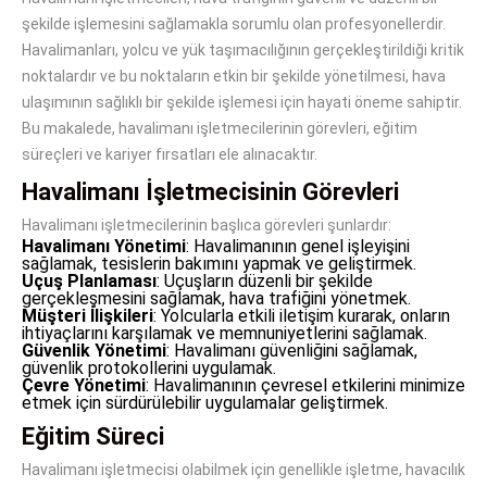
şekilde işlemesini sağlamakla sorumlu olan profesyonellerdir.
Havalimanları, yolcu ve yük taşımacılığının gerçekleştirildiği kritik
noktalardır ve bu noktaların etkin bir şekilde yönetilmesi, hava
ulaşımının sağlıklı bir şekilde işlemesi için hayati öneme sahiptir.
Bu makalede, havalimanı işletmecilerinin görevleri, eğitim
süreçleri ve kariyer fırsatları ele alınacaktır.
Havalimanı İşletmecisinin Görevleri
Havalimanı işletmecilerinin başlıca görevleri şunlardır:
Havalimanı Yönetimi
: Havalimanının genel işleyişini
sağlamak, tesislerin bakımını yapmak ve geliştirmek.
Uçuş Planlaması
: Uçuşların düzenli bir şekilde
gerçekleşmesini sağlamak, hava trafiğini yönetmek.
Müşteri İlişkileri
: Yolcularla etkili iletişim kurarak, onların
ihtiyaçlarını karşılamak ve memnuniyetlerini sağlamak.
Güvenlik Yönetimi
: Havalimanı güvenliğini sağlamak,
güvenlik protokollerini uygulamak.
Çevre Yönetimi
: Havalimanının çevresel etkilerini minimize
etmek için sürdürülebilir uygulamalar geliştirmek.
Eğitim Süreci
Havalimanı işletmecisi olabilmek için genellikle işletme, havacılık