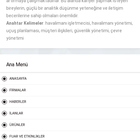
artırmaya çalışmaktadırlar. Bu alanda kariyer yapmak isteyen
bireylerin, güçlü bir analitik düşünme yeteneğine ve iletişim
becerilerine sahip olmaları önemlidir.
Anahtar Kelimeler
: havalimanı işletmecisi, havalimanı yönetimi,
uçuş planlaması, müşteri ilişkileri, güvenlik yönetimi, çevre
yönetimi
Ana Menü
ANASAYFA
FİRMALAR
HABERLER
İLANLAR
ÜRÜNLER
FUAR VE ETKİNLİKLER