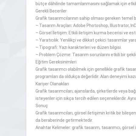
bütçe
dâhilinde
tamamlanmasını sağlamak için
etki
Gerekli Beceriler
Grafik tasarımcılarının sahip olması gereken temel 
–
Tasarım Araçları: Adobe Photoshop, Illustrator, In
–
Görsel İletişim:
Etkili iletişim
kurma becerisi ve est
–
Yaratıcılık: Yenilikçi ve
dikkat çekici
tasarımlar
yar
–
Tipografi: Yazı karakterleri ve düzen bilgisi.
–
Problem Çözme: Tasarım
sorunlarını etkili bir şe
Eğitim Gereksinimleri
Grafik tasarımcı
olabilmek
için genellikle grafik tasa
programları da oldukça değerlidir.
Alan deneyimi
kaza
Kariyer Olanakları
Grafik tasarımcıları, ajanslarda, şirketlerde veya bağ
isteyenler için
sıkça tercih edilen
seçeneklerdir.
Ayrı
Sonuç
Grafik tasarımcıları, görsel iletişimin
kritik
bir
bileşen
da beraberinde getirmektedir
.
Anahtar Kelimeler: grafik tasarım, tasarımcı, görsel ile