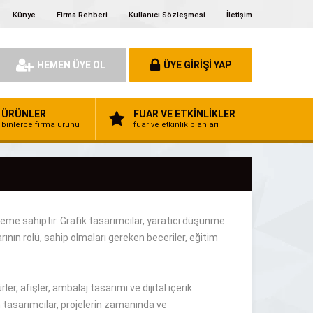
Künye
Firma Rehberi
Kullanıcı Sözleşmesi
İletişim
HEMEN ÜYE OL
ÜYE GİRİŞİ YAP
ÜRÜNLER
FUAR VE ETKİNLİKLER
binlerce firma ürünü
fuar ve etkinlik planları
eme sahiptir
.
Grafik tasarımcılar, yaratıcı düşünme
rının
rolü,
sahip olmaları gereken
beceriler, eğitim
ler, afişler, ambalaj tasarımı ve dijital içerik
n tasarımcılar
, projelerin zamanında ve