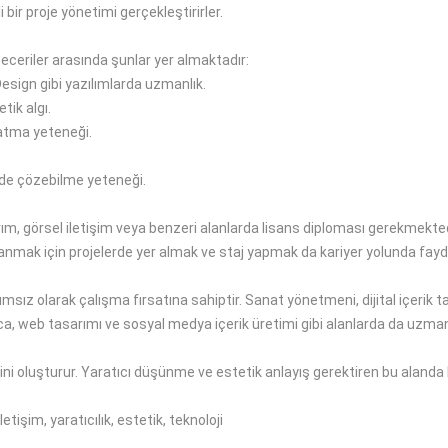
li bir proje yönetimi gerçekleştirirler
.
beceriler
arasında şunlar yer almaktadır
:
Design gibi
yazılımlarda uzmanlık
.
etik
algı
.
atma
yeteneği.
kilde çözebilme yeteneği
.
rım, görsel iletişim veya
benzeri
alanlarda lisans
diploması
gerekmekted
nmak için projelerde yer almak ve staj yapmak da
kariyer yolunda fay
ımsız olarak çalışma fırsatına sahiptir.
Sanat
yönetmeni
,
dijital içerik
ca, web tasarımı ve sosyal medya içerik üretimi gibi alanlarda da uzma
ini oluşturur
.
Yaratıcı düşünme ve estetik anlayış gerektiren bu alanda 
tişim, yaratıcılık, estetik, teknoloji