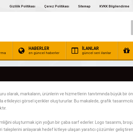
Gizlilik Politikası
Çerez Politikası
Sitemap
KVKK Bilgilendirme
HABERLER
İLANLAR
irma
en güncel haberler
güncel seri ilanlar
uru olarak,
markaların, ürünlerin ve hizmetlerin tanıtımında
büyük
bir
ön
nda
etkileyici
görsel içerikler
oluştururlar
.
Bu makalede, grafik
tasarımcıla
ktır
.
imliğini oluşturmak için
yoğun bir çaba sarf ederler
.
Logo tasarımı, broşür
ri
taleplerini anlayarak hedef kitleye
ulaşan
yaratıcı çözümler
geliştire