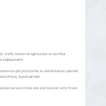
ir.
Grafik
tasarım ile ilgili kurslar ve sertifika
da sağlayacaktır
.
 tasarımcısı gibi pozisyonlar, bu alanda kariyer yapmak
nlara ihtiyaç
duyulmaktadır
.
kariyer
pursue etmek
,
pek çok
heyecan verici
fırsatı