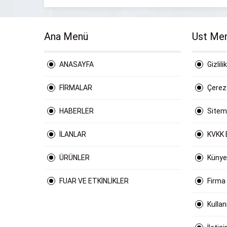
Ana Menü
Ust Me
ANASAYFA
Gizlili
FİRMALAR
Çerez 
HABERLER
Site
İLANLAR
KVKK 
ÜRÜNLER
Künye
FUAR VE ETKİNLİKLER
Firma
Kulla