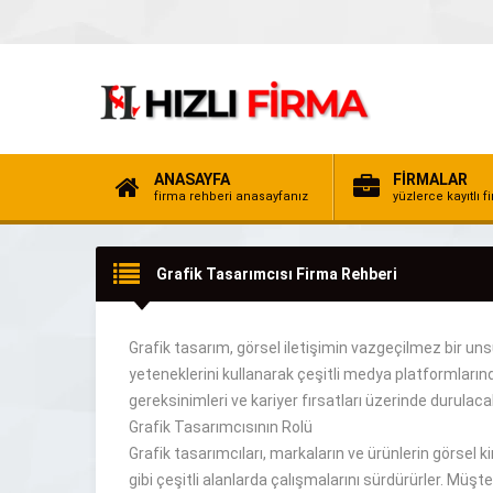
ANASAYFA
FİRMALAR
firma rehberi anasayfanız
yüzlerce kayıtlı f
Grafik Tasarımcısı Firma Rehberi
Grafik tasarım, görsel iletişimin
vazgeçilmez
bir
uns
yeteneklerini kullanarak çeşitli medya platformları
gereksinimleri ve kariyer
fırsatları üzerinde durulaca
Grafik Tasarımcısının Rolü
Grafik tasarımcıları, markaların ve ürünlerin görsel k
gibi
çeşitli alanlarda çalışmalarını sürdürürler
.
Müşte