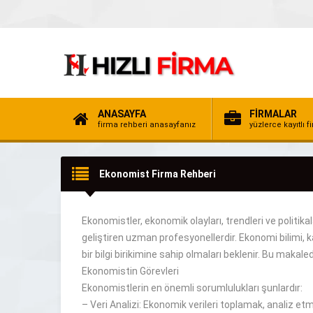
ANASAYFA
FİRMALAR
firma rehberi anasayfanız
yüzlerce kayıtlı f
Ekonomist Firma Rehberi
Ekonomistler, ekonomik olayları, trendleri ve politikal
geliştiren
uzman
profesyonellerdir.
Ekonomi bilimi, 
bir
bilgi
birikimine sahip
olmaları beklenir.
Bu makalede
Ekonomistin Görevleri
Ekonomistlerin
en önemli sorumlulukları
şunlardır:
–
Veri Analizi: Ekonomik verileri toplamak, analiz e