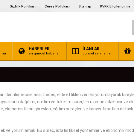
Gizlilik Politikası
Çerez Politikası
Sitemap
KVKK Bilgilendirme
HABERLER
İLANLAR
irma
en güncel haberler
güncel seri ilanlar
arı
derinlemesine
analiz eden,
elde ettikleri
verileri yorumlayarak bireyl
kaynakların dağıtımı, üretim ve tüketim
süreçleri üzerine odaklanır
ve
ek
, ekonomistlerin görevleri, eğitim süreçleri ve kariyer fırsatları
detaylı
tmek ve yorumlamak.
Bu
süreç
, istatistiksel yöntemler ve ekonomik mode