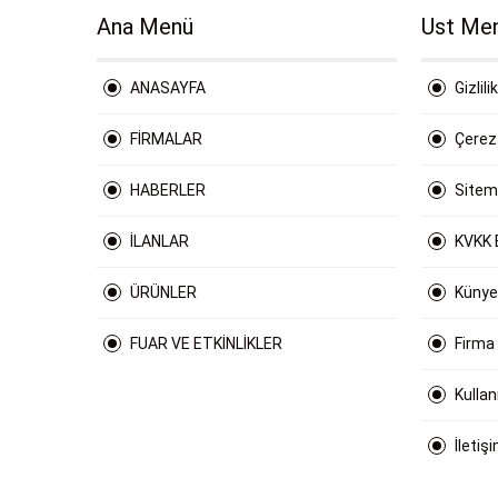
Ana Menü
Ust Me
ANASAYFA
Gizlili
FİRMALAR
Çerez 
HABERLER
Site
İLANLAR
KVKK 
ÜRÜNLER
Künye
FUAR VE ETKİNLİKLER
Firma
Kulla
İletiş