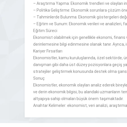
–
Araştırma Yapma: Ekonomik trendleri ve olayları in
–
Politika Geliştirme: Ekonomik sorunlara çözüm öner
–
Tahminlerde Bulunma: Ekonomik göstergeleri
değ
–
Eğitim ve Sunum: Ekonomik verileri ve analizleri, fa
Eğitim Süreci
Ekonomist olabilmek için genellikle ekonomi, finans v
derinlemesine bilgi
edinmesine olanak tanır
.
Ayrıca, 
Kariyer Fırsatları
Ekonomistler, kamu
kuruluşlarında
, özel sektörde, 
danışman gibi daha üst düzey pozisyonlara geçiş ya
stratejiler
geliştirmek
konusunda
destek olma şansı 
Sonuç
Ekonomistler, ekonomik olayları analiz ederek bireyle
ve
derin
ekonomik bilgisi, bu alandaki uzmanların teme
altyapıya sahip olmaları
büyük önem taşımaktadır
.
Anahtar Kelimeler: ekonomist, veri analizi, araştırma,