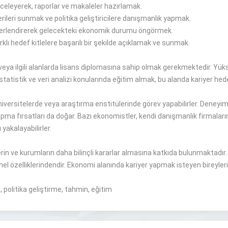
celeyerek, raporlar ve makaleler hazırlamak.
ileri sunmak ve politika geliştiricilere danışmanlık yapmak.
erlendirerek
gelecekteki ekonomik
durumu öngörmek
.
rklı
hedef
kitlelere
başarılı bir şekilde
açıklamak ve sunmak.
eya ilgili alanlarda lisans diplomasına sahip
olmak
gerekmektedir.
Yüks
istatistik ve veri analizi konularında eğitim almak, bu alanda kariyer
hede
üniversitelerde veya araştırma
enstitülerinde görev yapabilirler
.
Deneyim
pma fırsatları
da doğar
.
Bazı ekonomistler, kendi danışmanlık firmaları
yakalayabilirler
.
rin ve kurumların daha bilinçli kararlar almasına
katkıda bulunmaktadır
.
l özelliklerindendir.
Ekonomi alanında
kariyer yapmak isteyen bireyleri
 politika geliştirme, tahmin, eğitim