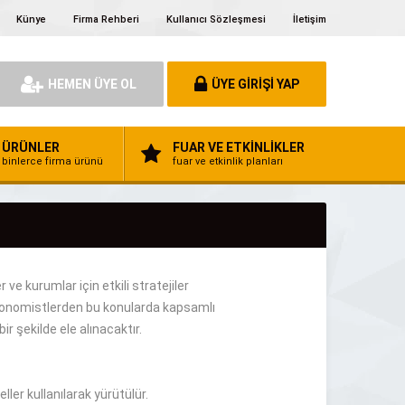
Künye
Firma Rehberi
Kullanıcı Sözleşmesi
İletişim
HEMEN ÜYE OL
ÜYE GİRİŞİ YAP
ÜRÜNLER
FUAR VE ETKİNLİKLER
binlerce firma ürünü
fuar ve etkinlik planları
er ve kurumlar için
etkili
stratejiler
onomistlerden
bu
konularda kapsamlı
 bir şekilde
ele alınacaktır.
ller kullanılarak
yürütülür
.