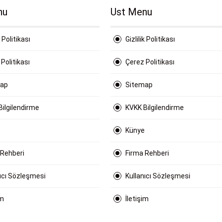
nu
Ust Menu
k Politikası
Gizlilik Politikası
Politikası
Çerez Politikası
map
Sitemap
Bilgilendirme
KVKK Bilgilendirme
Künye
 Rehberi
Firma Rehberi
nıcı Sözleşmesi
Kullanıcı Sözleşmesi
im
İletişim