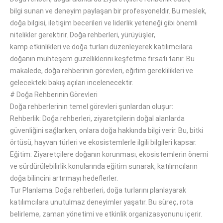
bilgi
sunan
ve deneyim
paylaşan bir
profesyoneldir.
Bu meslek,
doğa bilgisi, iletişim becerileri ve liderlik yeteneği
gibi önemli
nitelikler
gerektirir.
Doğa rehberleri, yürüyüşler,
kamp
etkinlikleri
ve doğa turları düzenleyerek katılımcılara
doğanın
muhteşem
güzelliklerini keşfetme fırsatı
tanır
.
Bu
makalede, doğa rehberinin görevleri, eğitim gereklilikleri ve
gelecekteki
bakış açıları incelenecektir
.
#
Doğa Rehberinin Görevleri
Doğa rehberlerinin
temel
görevleri
şunlardan oluşur
:
Rehberlik: Doğa rehberleri,
ziyaretçilerin
doğal alanlarda
güvenliğini
sağlarken, onlara
doğa hakkında bilgi verir.
Bu, bitki
örtüsü,
hayvan türleri
ve
ekosistemlerle ilgili bilgileri kapsar
.
Eğitim: Ziyaretçilere doğanın korunması, ekosistemlerin önemi
ve sürdürülebilirlik konularında eğitim
sunarak
, katılımcıların
doğa bilincini artırmayı
hedeflerler
.
Tur Planlama: Doğa rehberleri, doğa turlarını planlayarak
katılımcılara unutulmaz deneyimler
yaşatır
.
Bu
süreç
, rota
belirleme, zaman yönetimi ve etkinlik
organizasyonunu içerir
.