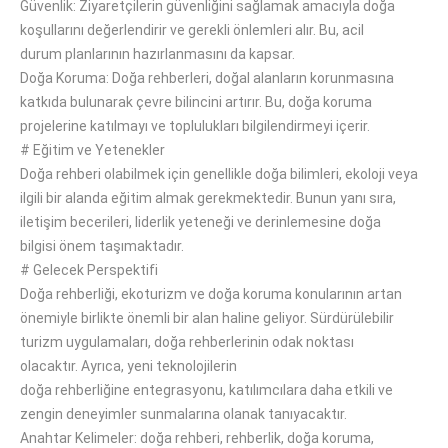
Güvenlik: Ziyaretçilerin güvenliğini sağlamak
amacıyla
doğa
koşullarını değerlendirir ve gerekli önlemleri alır.
Bu, acil
durum
planlarının hazırlanmasını da kapsar
.
Doğa Koruma: Doğa rehberleri, doğal alanların korunmasına
katkıda bulunarak çevre bilincini artırır.
Bu, doğa koruma
projelerine katılmayı ve toplulukları bilgilendirmeyi içerir.
#
Eğitim ve Yetenekler
Doğa rehberi olabilmek için genellikle doğa bilimleri, ekoloji veya
ilgili bir alanda eğitim almak gerekmektedir.
Bunun yanı sıra
,
iletişim becerileri, liderlik yeteneği ve
derinlemesine
doğa
bilgisi
önem taşımaktadır
.
#
Gelecek Perspektifi
Doğa rehberliği, ekoturizm ve doğa koruma konularının
artan
önemiyle
birlikte önemli bir alan haline
geliyor
.
Sürdürülebilir
turizm uygulamaları, doğa rehberlerinin odak noktası
olacaktır.
Ayrıca, yeni teknolojilerin
doğa
rehberliğine
entegrasyonu, katılımcılara daha etkili ve
zengin deneyimler sunmalarına olanak tanıyacaktır.
Anahtar Kelimeler: doğa rehberi, rehberlik, doğa koruma,