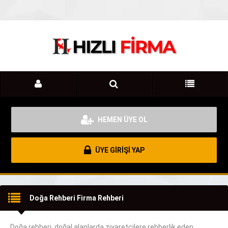
HEMEN ÜYE OL
ÜYE GİRİŞİ YAP
Doğa Rehberi Firma Rehberi
Doğa rehberi, doğal alanlarda ziyaretçilere rehberlik eden,