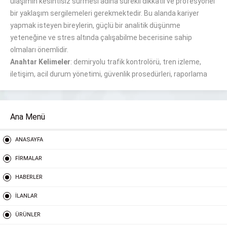
ulaşımın kesintisiz sürmesi adına sürekli dikkatli ve profesyonel
bir yaklaşım sergilemeleri gerekmektedir. Bu alanda kariyer
yapmak isteyen bireylerin, güçlü bir analitik düşünme
yeteneğine ve stres altında çalışabilme becerisine sahip
olmaları önemlidir.
Anahtar Kelimeler
: demiryolu trafik kontrolörü, tren izleme,
iletişim, acil durum yönetimi, güvenlik prosedürleri, raporlama
Ana Menü
ANASAYFA
FİRMALAR
HABERLER
İLANLAR
ÜRÜNLER