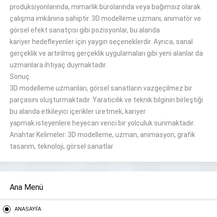
prodüksiyonlarında, mimarlık
bürolarında
veya bağımsız olarak
çalışma
imkânına
sahiptir.
3D modelleme uzmanı, animatör ve
görsel efekt sanatçısı gibi pozisyonlar, bu alanda
kariyer
hedefleyenler
için yaygın seçeneklerdir.
Ayrıca, sanal
gerçeklik ve artırılmış gerçeklik uygulamaları gibi yeni alanlar da
uzmanlara ihtiyaç duymaktadır.
Sonuç
3D modelleme uzmanları, görsel sanatların
vazgeçilmez
bir
parçasını oluşturmaktadır.
Yaratıcılık
ve teknik
bilginin birleştiği
bu alanda
etkileyici içerikler
üretmek
, kariyer
yapmak
isteyenlere
heyecan verici bir yolculuk sunmaktadır.
Anahtar Kelimeler: 3D modelleme, uzman, animasyon, grafik
tasarım, teknoloji, görsel sanatlar
Ana Menü
ANASAYFA