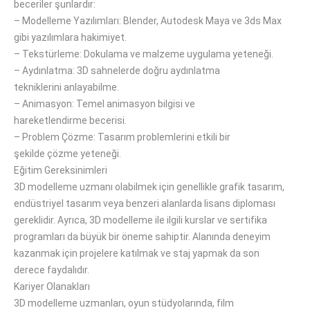
beceriler şunlardır:
–
Modelleme Yazılımları: Blender, Autodesk Maya
ve
3ds Max
gibi yazılımlara hakimiyet.
–
Tekstürleme: Dokulama ve malzeme uygulama
yeteneği
.
–
Aydınlatma: 3D sahnelerde
doğru
aydınlatma
tekniklerini
anlayabilme
.
–
Animasyon: Temel animasyon bilgisi ve
hareketlendirme
becerisi
.
–
Problem Çözme: Tasarım problemlerini
etkili bir
şekilde
çözme
yeteneği
.
Eğitim Gereksinimleri
3D modelleme uzmanı
olabilmek
için genellikle grafik tasarım,
endüstriyel tasarım veya
benzeri
alanlarda lisans
diploması
gereklidir
.
Ayrıca, 3D modelleme ile ilgili kurslar ve sertifika
programları da
büyük bir öneme sahiptir
.
Alanında deneyim
kazanmak için
projelere katılmak
ve staj yapmak da
son
derece
faydalıdır.
Kariyer Olanakları
3D modelleme uzmanları, oyun stüdyolarında, film