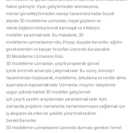
haline gelmiştir
.
Oyun
geliştirmeden animasyona
,
mimari
görselleştirmeden
sanayi
tasarımına kadar birçok
alanda
3D modelleme uzmanları, hayal
güçlerini
ve
teknik
bilgilerini
birleştirerek karmaşık ve etkileyici
modeller
yaratmaktadır
.
Bu makalede, 3D
modelleme
uzmanlarının
rolü,
ihtiyaç duyulan
beceriler, eğitim
gereksinimleri ve kariyer
fırsatları üzerinde durulacaktır
.
3D Modelleme Uzmanının Rolü
3D modelleme uzmanları, çeşitli projelerde görsel
içerik
üretmek amacıyla
çalışmaktadır.
Bu süreç, konsept
tasarımından başlayarak, modelleme, dokulama ve render alma
aşamalarını
kapsamaktadır
.
Uzmanlar, müşteri taleplerine
uygun yüksek kaliteli 3D modeller geliştirmek
için
çeşitli
yazılım
araçlarından yararlanmaktadır
.
Aynı
zamanda
projelerin zamanında tamamlanmasını sağlamak için
iş akışlarını
da etkin bir şekilde
yönetmektedirler.
Gerekli Beceriler
3D modelleme uzmanlarının
üzerinde durması
gereken temel