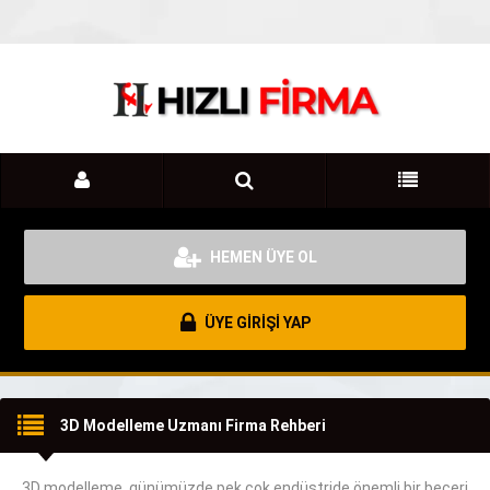
HEMEN ÜYE OL
ÜYE GİRİŞİ YAP
3D Modelleme Uzmanı Firma Rehberi
3D modelleme, günümüzde
pek çok
endüstride önemli bir
beceri